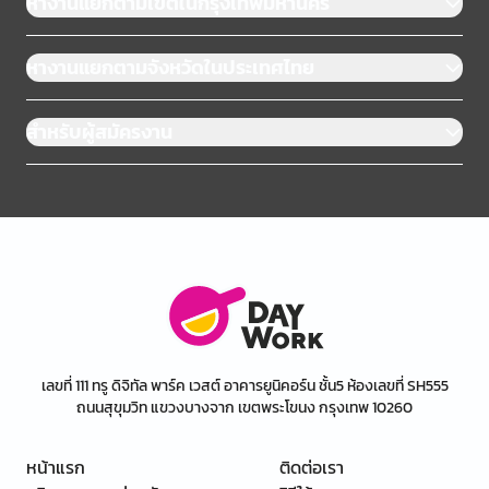
หางานแยกตามเขตในกรุงเทพมหานคร
หางานแยกตามจังหวัดในประเทศไทย
สำหรับผู้สมัครงาน
เลขที่ 111 ทรู ดิจิทัล พาร์ค เวสต์ อาคารยูนิคอร์น ชั้น5 ห้องเลขที่ SH555
ถนนสุขุมวิท แขวงบางจาก เขตพระโขนง กรุงเทพ 10260
หน้าแรก
ติดต่อเรา