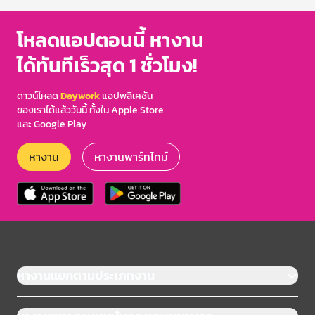
โหลดแอปตอนนี้ หางาน
ได้ทันทีเร็วสุด 1 ชั่วโมง!
ดาวน์โหลด
Daywork
แอปพลิเคชัน
ของเราได้แล้ววันนี้ ทั้งใน Apple Store
และ Google Play
หางาน
หางานพาร์ทไทม์
หางานแยกตามประเภทงาน