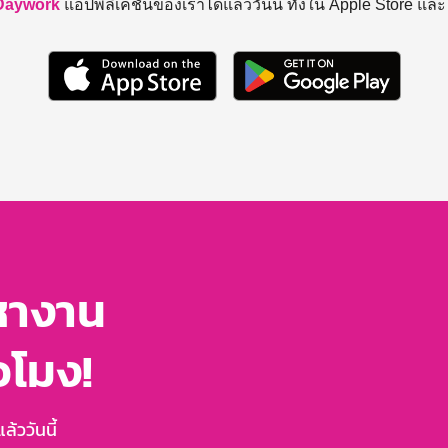
Daywork
แอปพลิเคชันของเราได้แล้ววันนี้ ทั้งใน Apple Store แล
หางาน
่วโมง!
้ววันนี้