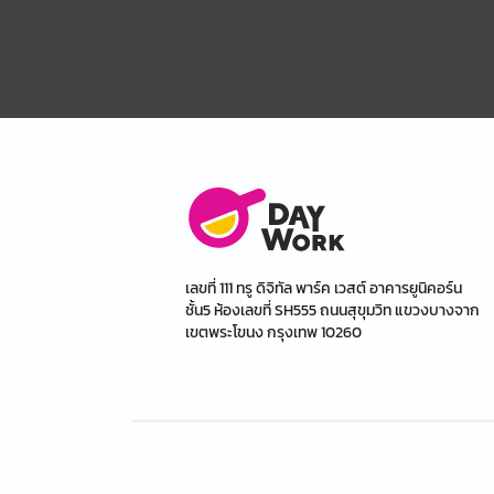
เลขที่ 111 ทรู ดิจิทัล พาร์ค เวสต์ อาคารยูนิคอร์น
ชั้น5 ห้องเลขที่ SH555 ถนนสุขุมวิท แขวงบางจาก
เขตพระโขนง กรุงเทพ 10260