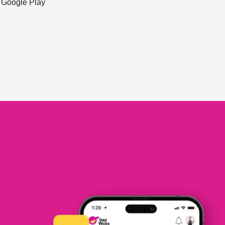
ะ Google Play