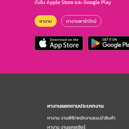
ทั้งใน Apple Store และ Google Play
หางาน
หางานพาร์ทไทม์
หางานแยกตามประเภทงาน
หางาน งานพีซี/พนักงานแนะนําสินค้า
หางาน งานแคชเชียร์