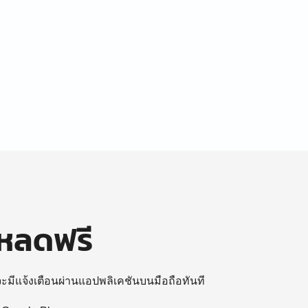
โหลดฟรี
 จะมีแจ้งเตือนผ่านแอปพลิเคชันบนมือถือทันที