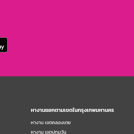
หางานแยกตามเขตในกรุงเทพมหานคร
หางาน เขตคลองเตย
หางาน เขตปทุมวัน