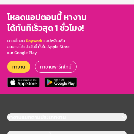
โหลดแอปตอนนี้ หางาน
ได้ทันทีเร็วสุด 1 ชั่วโมง!
ดาวน์โหลด
Daywork
แอปพลิเคชัน
ของเราได้แล้ววันนี้ ทั้งใน Apple Store
และ Google Play
หางาน
หางานพาร์ทไทม์
หางานแยกตามประเภทงาน