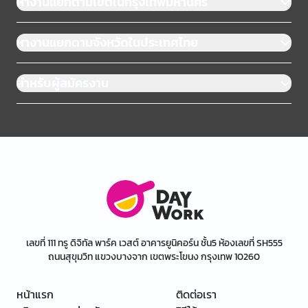
หางานแยกตามเขตในกรุงเทพมหานคร
หางานแยกตามจังหวัดในประเทศไทย
สำหรับผู้สมัครงาน
เลขที่ 111 ทรู ดิจิทัล พาร์ค เวสต์ อาคารยูนิคอร์น ชั้น5 ห้องเลขที่ SH555
ถนนสุขุมวิท แขวงบางจาก เขตพระโขนง กรุงเทพ 10260
หน้าแรก
ติดต่อเรา