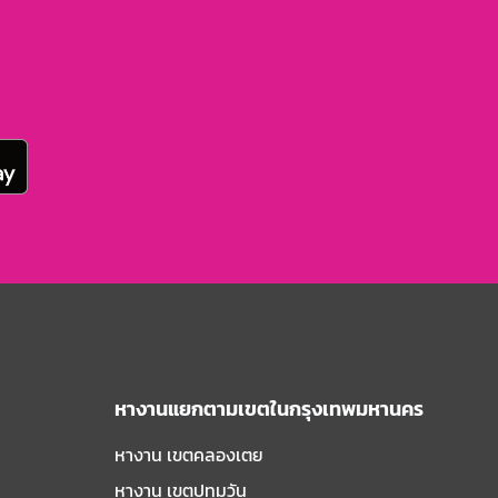
หางานแยกตามเขตในกรุงเทพมหานคร
หางาน เขตคลองเตย
หางาน เขตปทุมวัน