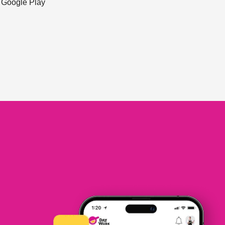
ะ Google Play