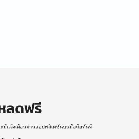
โหลดฟรี
 จะมีแจ้งเตือนผ่านแอปพลิเคชันบนมือถือทันที