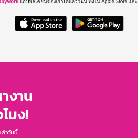
Daywork
แอปพลิเคชันของเราได้แล้ววันนี้ ทั้งใน Apple Store แล
หางาน
่วโมง!
้ววันนี้