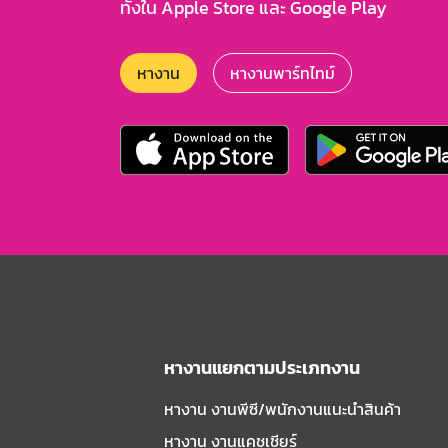
ทั้งใน Apple Store และ Google Play
หางาน
หางานพาร์ทไทม์
หางานแยกตามประเภทงาน
หางาน งานพีซี/พนักงานแนะนําสินค้า
หางาน งานแคชเชียร์