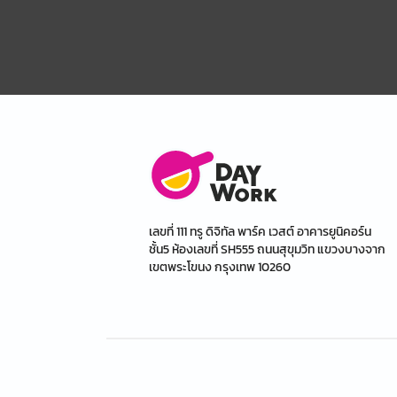
เลขที่ 111 ทรู ดิจิทัล พาร์ค เวสต์ อาคารยูนิคอร์น
ชั้น5 ห้องเลขที่ SH555 ถนนสุขุมวิท แขวงบางจาก
เขตพระโขนง กรุงเทพ 10260