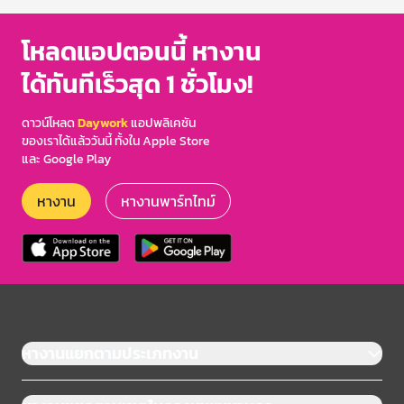
โหลดแอปตอนนี้ หางาน
ได้ทันทีเร็วสุด 1 ชั่วโมง!
ดาวน์โหลด
Daywork
แอปพลิเคชัน
ของเราได้แล้ววันนี้ ทั้งใน Apple Store
และ Google Play
หางาน
หางานพาร์ทไทม์
หางานแยกตามประเภทงาน