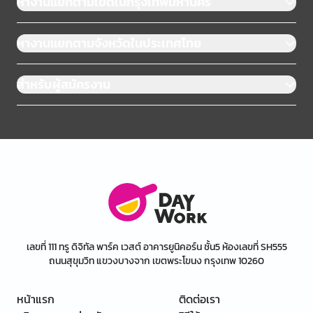
หางานแยกตามเขตในกรุงเทพมหานคร
หางานแยกตามจังหวัดในประเทศไทย
สำหรับผู้สมัครงาน
เลขที่ 111 ทรู ดิจิทัล พาร์ค เวสต์ อาคารยูนิคอร์น ชั้น5 ห้องเลขที่ SH555
ถนนสุขุมวิท แขวงบางจาก เขตพระโขนง กรุงเทพ 10260
หน้าแรก
ติดต่อเรา