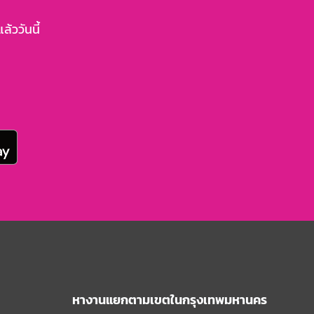
้ววันนี้
หางานแยกตามเขตในกรุงเทพมหานคร