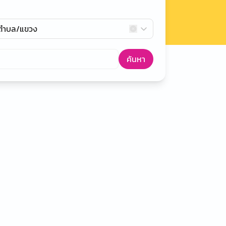
กตำบล/แขวง
ค้นหา