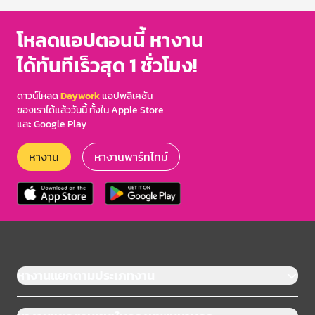
โหลดแอปตอนนี้ หางาน
ได้ทันทีเร็วสุด 1 ชั่วโมง!
ดาวน์โหลด
Daywork
แอปพลิเคชัน
ของเราได้แล้ววันนี้ ทั้งใน Apple Store
และ Google Play
หางาน
หางานพาร์ทไทม์
หางานแยกตามประเภทงาน