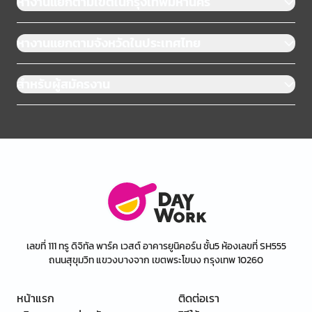
หางานแยกตามเขตในกรุงเทพมหานคร
หางานแยกตามจังหวัดในประเทศไทย
สำหรับผู้สมัครงาน
เลขที่ 111 ทรู ดิจิทัล พาร์ค เวสต์ อาคารยูนิคอร์น ชั้น5 ห้องเลขที่ SH555
ถนนสุขุมวิท แขวงบางจาก เขตพระโขนง กรุงเทพ 10260
หน้าแรก
ติดต่อเรา