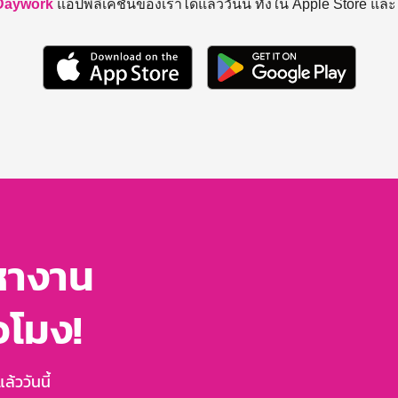
Daywork
แอปพลิเคชันของเราได้แล้ววันนี้ ทั้งใน Apple Store แล
หางาน
่วโมง!
้ววันนี้