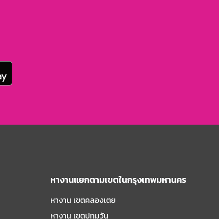
หางานแยกตามเขตในกรุงเทพมหานคร
หางาน เขตคลองเตย
หางาน เขตปทุมวัน