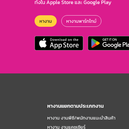
ทั้งใน Apple Store และ Google Play
หางาน
หางานพาร์ทไทม์
หางานแยกตามประเภทงาน
หางาน งานพีซี/พนักงานแนะนําสินค้า
หางาน งานแคชเชียร์