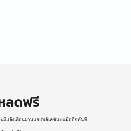
โหลดฟรี
 จะมีแจ้งเตือนผ่านแอปพลิเคชันบนมือถือทันที