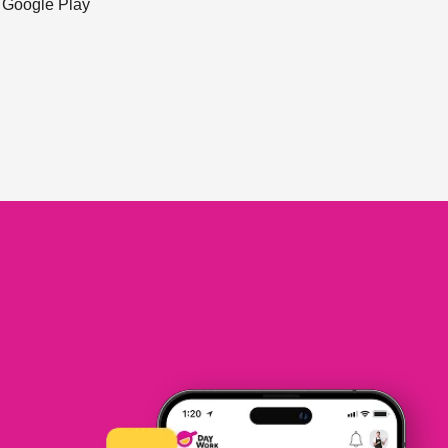
ะ Google Play