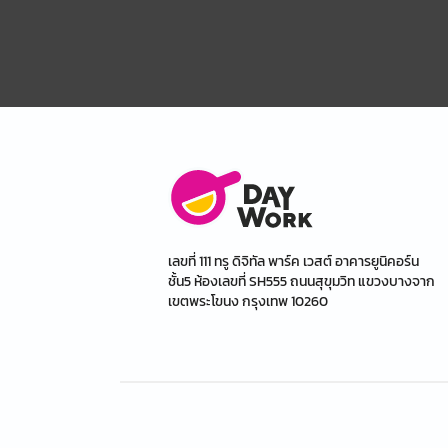
เลขที่ 111 ทรู ดิจิทัล พาร์ค เวสต์ อาคารยูนิคอร์น
ชั้น5 ห้องเลขที่ SH555 ถนนสุขุมวิท แขวงบางจาก
เขตพระโขนง กรุงเทพ 10260