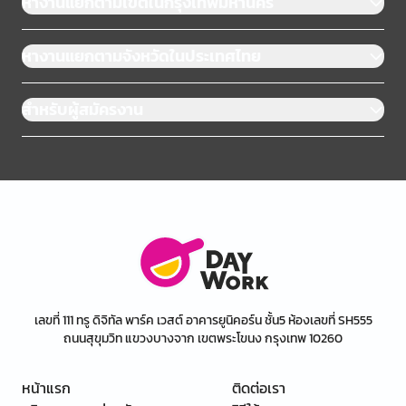
หางานแยกตามเขตในกรุงเทพมหานคร
หางานแยกตามจังหวัดในประเทศไทย
สำหรับผู้สมัครงาน
เลขที่ 111 ทรู ดิจิทัล พาร์ค เวสต์ อาคารยูนิคอร์น ชั้น5 ห้องเลขที่ SH555
ถนนสุขุมวิท แขวงบางจาก เขตพระโขนง กรุงเทพ 10260
หน้าแรก
ติดต่อเรา