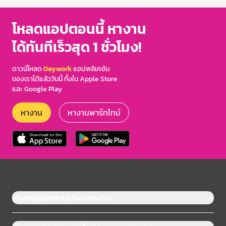
โหลดแอปตอนนี้ หางาน
ได้ทันทีเร็วสุด 1 ชั่วโมง!
ดาวน์โหลด
Daywork
แอปพลิเคชัน
ของเราได้แล้ววันนี้ ทั้งใน Apple Store
และ Google Play
หางาน
หางานพาร์ทไทม์
หางานแยกตามประเภทงาน