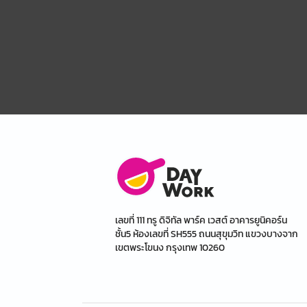
เลขที่ 111 ทรู ดิจิทัล พาร์ค เวสต์ อาคารยูนิคอร์น
ชั้น5 ห้องเลขที่ SH555 ถนนสุขุมวิท แขวงบางจาก
เขตพระโขนง กรุงเทพ 10260