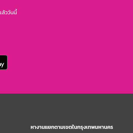
้ววันนี้
หางานแยกตามเขตในกรุงเทพมหานคร