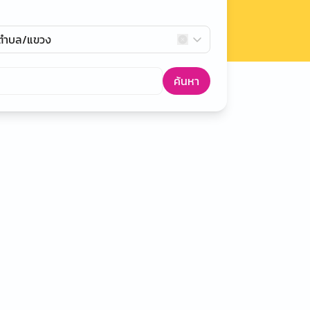
กตำบล/แขวง
ค้นหา