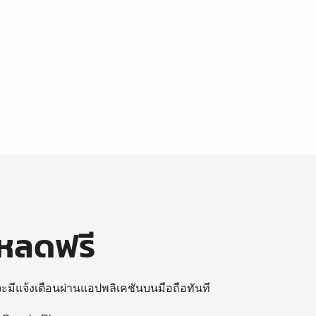
โหลดฟรี
 จะมีแจ้งเตือนผ่านแอปพลิเคชันบนมือถือทันที