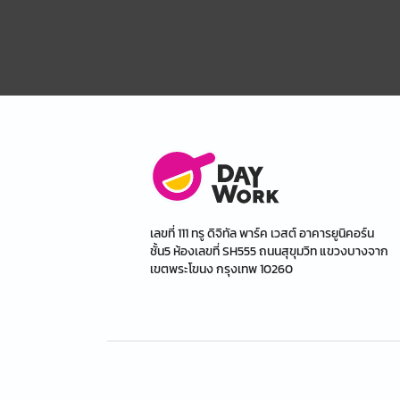
เลขที่ 111 ทรู ดิจิทัล พาร์ค เวสต์ อาคารยูนิคอร์น
ชั้น5 ห้องเลขที่ SH555 ถนนสุขุมวิท แขวงบางจาก
เขตพระโขนง กรุงเทพ 10260