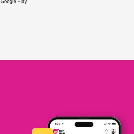
ะ Google Play