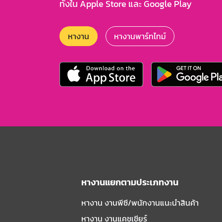
ทั้งใน Apple Store และ Google Play
หางาน
หางานพาร์ทไทม์
หางานแยกตามประเภทงาน
หางาน งานพีซี/พนักงานแนะนําสินค้า
หางาน งานแคชเชียร์