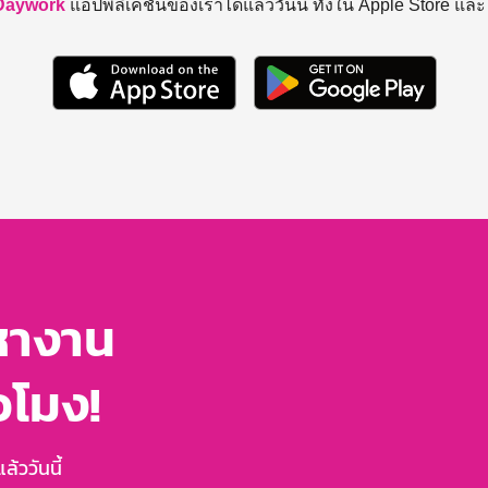
Daywork
แอปพลิเคชันของเราได้แล้ววันนี้ ทั้งใน Apple Store แล
หางาน
่วโมง!
้ววันนี้