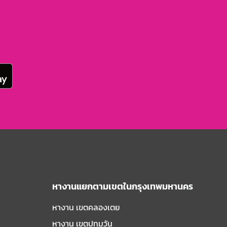
หางานแยกตามเขตในกรุงเทพมหานคร
หางาน เขตคลองเตย
หางาน เขตปทุมวัน