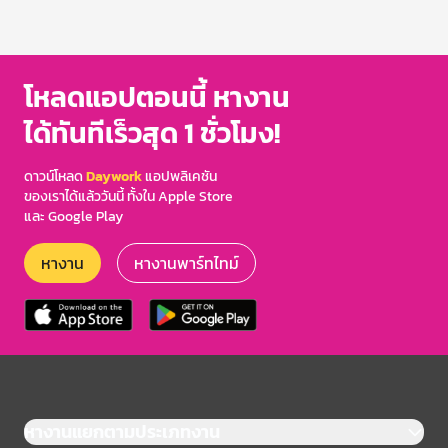
โหลดแอปตอนนี้ หางาน
ได้ทันทีเร็วสุด 1 ชั่วโมง!
ดาวน์โหลด
Daywork
แอปพลิเคชัน
ของเราได้แล้ววันนี้ ทั้งใน Apple Store
และ Google Play
หางาน
หางานพาร์ทไทม์
หางานแยกตามประเภทงาน