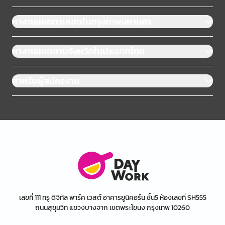
หางานแยกตามเขตในกรุงเทพมหานคร
หางานแยกตามจังหวัดในประเทศไทย
สำหรับผู้สมัครงาน
เลขที่ 111 ทรู ดิจิทัล พาร์ค เวสต์ อาคารยูนิคอร์น ชั้น5 ห้องเลขที่ SH555
ถนนสุขุมวิท แขวงบางจาก เขตพระโขนง กรุงเทพ 10260