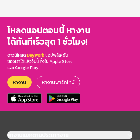
โหลดแอปตอนนี้ หางาน
ได้ทันทีเร็วสุด 1 ชั่วโมง!
ดาวน์โหลด
Daywork
แอปพลิเคชัน
ของเราได้แล้ววันนี้ ทั้งใน Apple Store
และ Google Play
หางาน
หางานพาร์ทไทม์
หางานแยกตามประเภทงาน