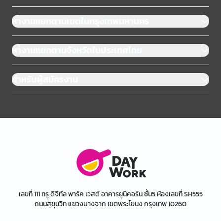
หางานแยกตามเขตในกรุงเทพมหานคร
หางานแยกตามจังหวัดในประเทศไทย
สำหรับผู้สมัครงาน
เลขที่ 111 ทรู ดิจิทัล พาร์ค เวสต์ อาคารยูนิคอร์น ชั้น5 ห้องเลขที่ SH555
ถนนสุขุมวิท แขวงบางจาก เขตพระโขนง กรุงเทพ 10260