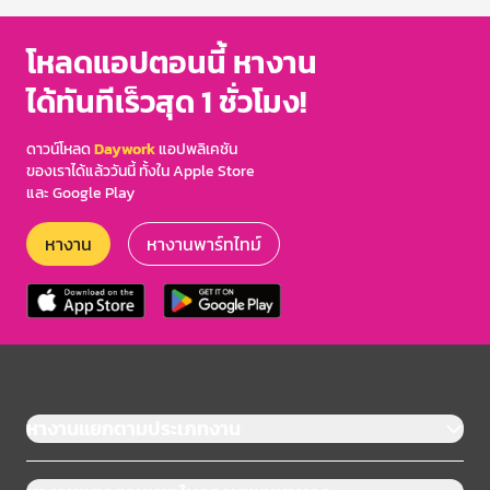
โหลดแอปตอนนี้ หางาน
ได้ทันทีเร็วสุด 1 ชั่วโมง!
ดาวน์โหลด
Daywork
แอปพลิเคชัน
ของเราได้แล้ววันนี้ ทั้งใน Apple Store
และ Google Play
หางาน
หางานพาร์ทไทม์
หางานแยกตามประเภทงาน