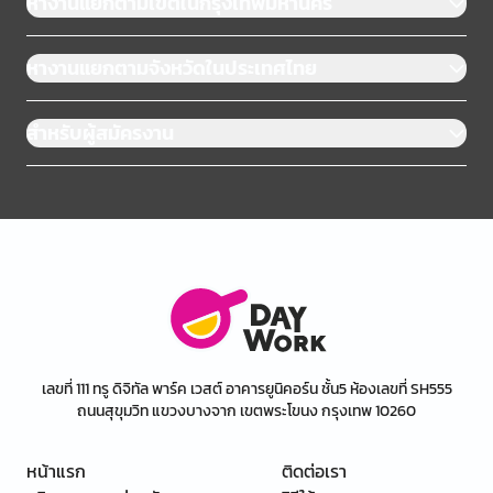
หางานแยกตามเขตในกรุงเทพมหานคร
หางานแยกตามจังหวัดในประเทศไทย
สำหรับผู้สมัครงาน
เลขที่ 111 ทรู ดิจิทัล พาร์ค เวสต์ อาคารยูนิคอร์น ชั้น5 ห้องเลขที่ SH555
ถนนสุขุมวิท แขวงบางจาก เขตพระโขนง กรุงเทพ 10260
หน้าแรก
ติดต่อเรา