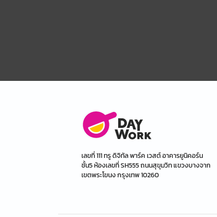
เลขที่ 111 ทรู ดิจิทัล พาร์ค เวสต์ อาคารยูนิคอร์น
ชั้น5 ห้องเลขที่ SH555 ถนนสุขุมวิท แขวงบางจาก
เขตพระโขนง กรุงเทพ 10260