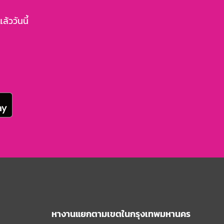
้ววันนี้
หางานแยกตามเขตในกรุงเทพมหานคร