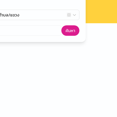
กตำบล/แขวง
ค้นหา