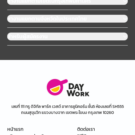
หางานแยกตามเขตในกรุงเทพมหานคร
หางานแยกตามจังหวัดในประเทศไทย
สำหรับผู้สมัครงาน
เลขที่ 111 ทรู ดิจิทัล พาร์ค เวสต์ อาคารยูนิคอร์น ชั้น5 ห้องเลขที่ SH555
ถนนสุขุมวิท แขวงบางจาก เขตพระโขนง กรุงเทพ 10260
หน้าแรก
ติดต่อเรา