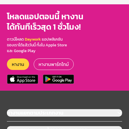
โหลดแอปตอนนี้ หางาน
ได้ทันทีเร็วสุด 1 ชั่วโมง!
ดาวน์โหลด
Daywork
แอปพลิเคชัน
ของเราได้แล้ววันนี้ ทั้งใน Apple Store
และ Google Play
หางาน
หางานพาร์ทไทม์
หางานแยกตามประเภทงาน