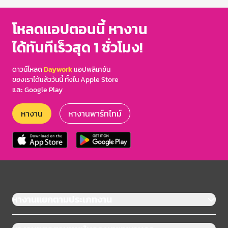
โหลดแอปตอนนี้ หางาน
ได้ทันทีเร็วสุด 1 ชั่วโมง!
ดาวน์โหลด
Daywork
แอปพลิเคชัน
ของเราได้แล้ววันนี้ ทั้งใน Apple Store
และ Google Play
หางาน
หางานพาร์ทไทม์
หางานแยกตามประเภทงาน