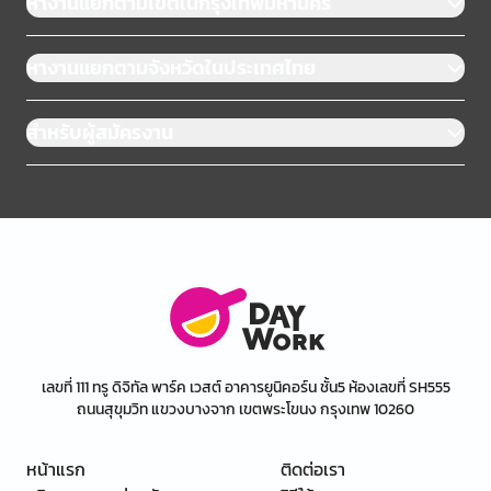
หางานแยกตามเขตในกรุงเทพมหานคร
หางานแยกตามจังหวัดในประเทศไทย
สำหรับผู้สมัครงาน
เลขที่ 111 ทรู ดิจิทัล พาร์ค เวสต์ อาคารยูนิคอร์น ชั้น5 ห้องเลขที่ SH555
ถนนสุขุมวิท แขวงบางจาก เขตพระโขนง กรุงเทพ 10260
หน้าแรก
ติดต่อเรา