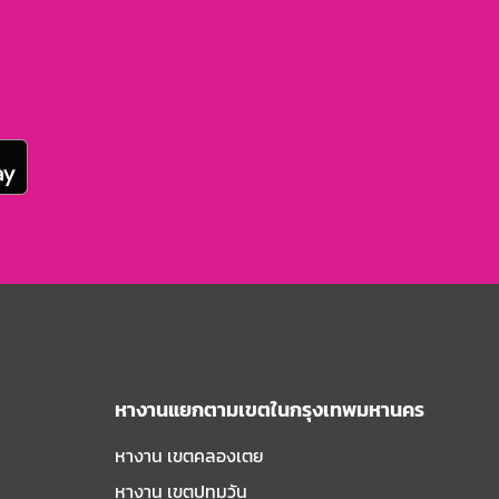
หางานแยกตามเขตในกรุงเทพมหานคร
หางาน เขตคลองเตย
หางาน เขตปทุมวัน