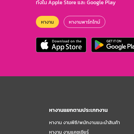
ทั้งใน Apple Store และ Google Play
หางาน
หางานพาร์ทไทม์
หางานแยกตามประเภทงาน
หางาน งานพีซี/พนักงานแนะนําสินค้า
หางาน งานแคชเชียร์