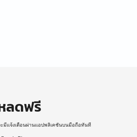
โหลดฟรี
 จะมีแจ้งเตือนผ่านแอปพลิเคชันบนมือถือทันที