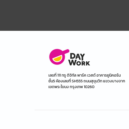
เลขที่ 111 ทรู ดิจิทัล พาร์ค เวสต์ อาคารยูนิคอร์น
ชั้น5 ห้องเลขที่ SH555 ถนนสุขุมวิท แขวงบางจาก
เขตพระโขนง กรุงเทพ 10260