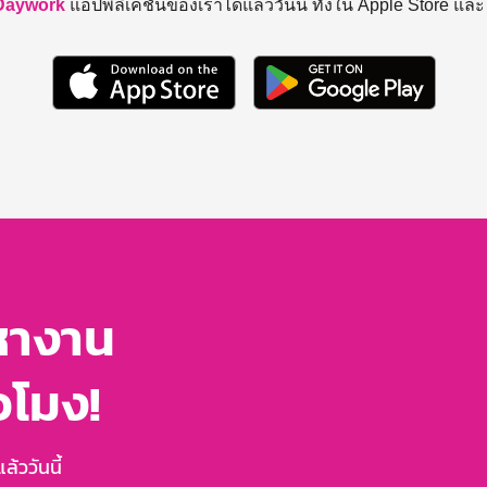
Daywork
แอปพลิเคชันของเราได้แล้ววันนี้ ทั้งใน Apple Store แล
หางาน
่วโมง!
้ววันนี้