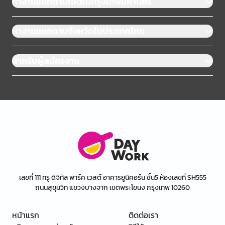
หางานแยกตามเขตในกรุงเทพมหานคร
หางานแยกตามจังหวัดในประเทศไทย
สำหรับผู้สมัครงาน
เลขที่ 111 ทรู ดิจิทัล พาร์ค เวสต์ อาคารยูนิคอร์น ชั้น5 ห้องเลขที่ SH555
ถนนสุขุมวิท แขวงบางจาก เขตพระโขนง กรุงเทพ 10260
หน้าแรก
ติดต่อเรา