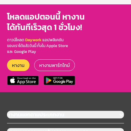
โหลดแอปตอนนี้ หางาน
ได้ทันทีเร็วสุด 1 ชั่วโมง!
ดาวน์โหลด
Daywork
แอปพลิเคชัน
ของเราได้แล้ววันนี้ ทั้งใน Apple Store
และ Google Play
หางาน
หางานพาร์ทไทม์
หางานแยกตามประเภทงาน