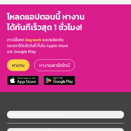
โหลดแอปตอนนี้ หางาน
ได้ทันทีเร็วสุด 1 ชั่วโมง!
ดาวน์โหลด
Daywork
แอปพลิเคชัน
ของเราได้แล้ววันนี้ ทั้งใน Apple Store
และ Google Play
หางาน
หางานพาร์ทไทม์
หางานแยกตามประเภทงาน