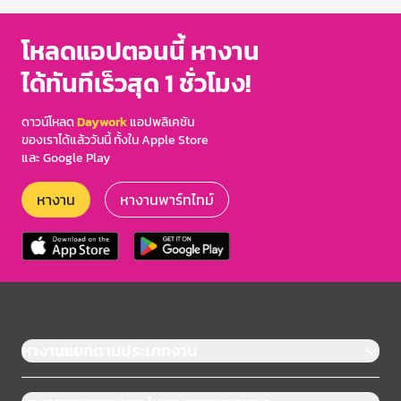
โหลดแอปตอนนี้ หางาน
ได้ทันทีเร็วสุด 1 ชั่วโมง!
ดาวน์โหลด
Daywork
แอปพลิเคชัน
ของเราได้แล้ววันนี้ ทั้งใน Apple Store
และ Google Play
หางาน
หางานพาร์ทไทม์
หางานแยกตามประเภทงาน