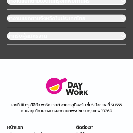
หางานแยกตามเขตในกรุงเทพมหานคร
หางานแยกตามจังหวัดในประเทศไทย
สำหรับผู้สมัครงาน
เลขที่ 111 ทรู ดิจิทัล พาร์ค เวสต์ อาคารยูนิคอร์น ชั้น5 ห้องเลขที่ SH555
ถนนสุขุมวิท แขวงบางจาก เขตพระโขนง กรุงเทพ 10260
หน้าแรก
ติดต่อเรา