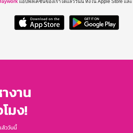
Daywork
แอปพลิเคชันของเราได้แล้ววันนี้ ทั้งใน Apple Store แล
หางาน
่วโมง!
้ววันนี้