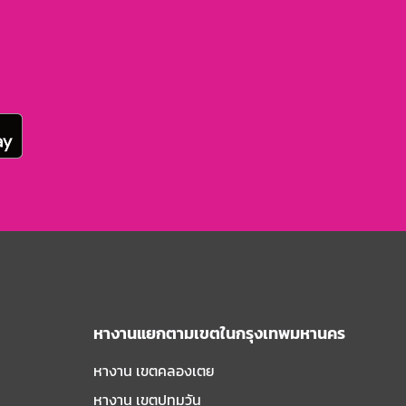
หางานแยกตามเขตในกรุงเทพมหานคร
หางาน เขตคลองเตย
หางาน เขตปทุมวัน