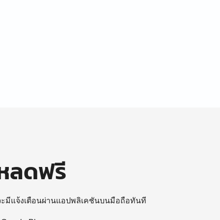
โหลดฟรี
 จะมีแจ้งเตือนผ่านแอปพลิเคชันบนมือถือทันที