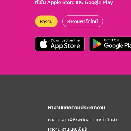
ทั้งใน Apple Store และ Google Play
หางาน
หางานพาร์ทไทม์
หางานแยกตามประเภทงาน
หางาน งานพีซี/พนักงานแนะนําสินค้า
หางาน งานแคชเชียร์