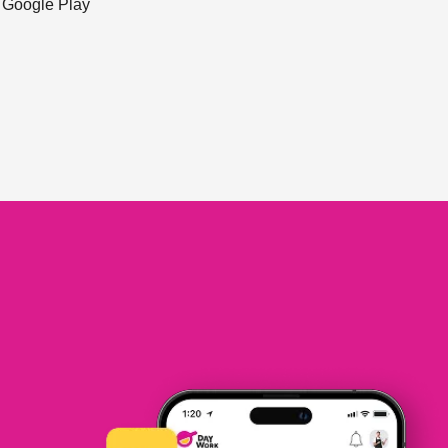
ะ Google Play