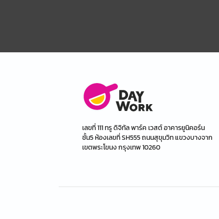
เลขที่ 111 ทรู ดิจิทัล พาร์ค เวสต์ อาคารยูนิคอร์น
ชั้น5 ห้องเลขที่ SH555 ถนนสุขุมวิท แขวงบางจาก
เขตพระโขนง กรุงเทพ 10260