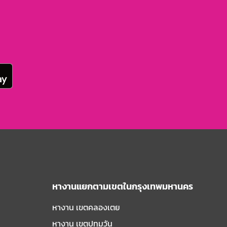
หางานแยกตามเขตในกรุงเทพมหานคร
หางาน เขตคลองเตย
หางาน เขตปทุมวัน