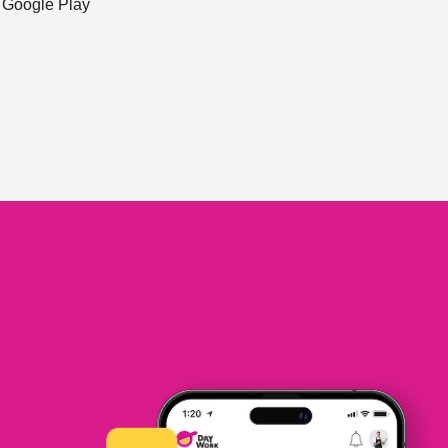
ะ Google Play