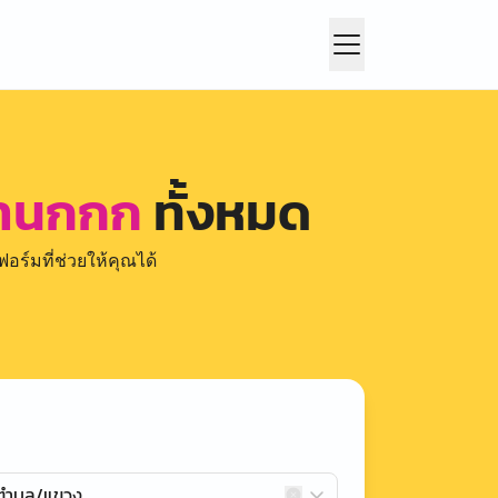
 นานกกก
ทั้งหมด
อร์มที่ช่วยให้คุณได้
กตำบล/แขวง