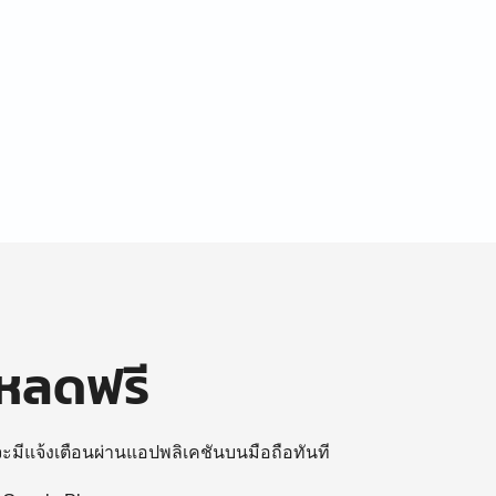
โหลดฟรี
 จะมีแจ้งเตือนผ่านแอปพลิเคชันบนมือถือทันที