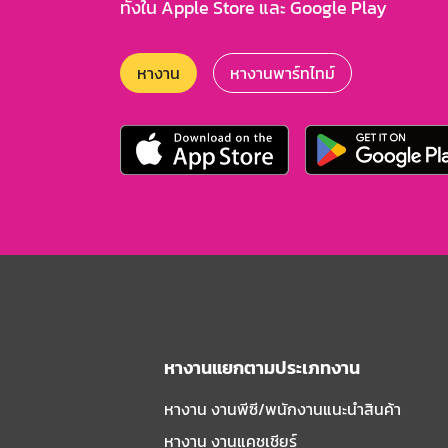
ทั้งใน Apple Store และ Google Play
หางาน
หางานพาร์ทไทม์
หางานแยกตามประเภทงาน
หางาน งานพีซี/พนักงานแนะนําสินค้า
หางาน งานแคชเชียร์