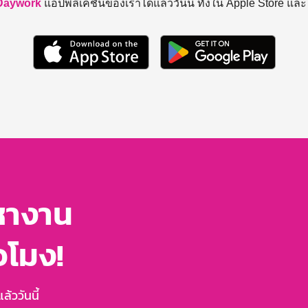
Daywork
แอปพลิเคชันของเราได้แล้ววันนี้ ทั้งใน Apple Store แล
หางาน
่วโมง!
้ววันนี้