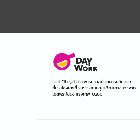
เลขที่ 111 ทรู ดิจิทัล พาร์ค เวสต์ อาคารยูนิคอร์น
ชั้น5 ห้องเลขที่ SH555 ถนนสุขุมวิท แขวงบางจาก
เขตพระโขนง กรุงเทพ 10260