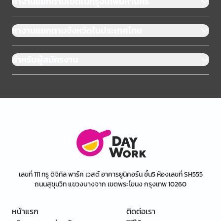
หางานแยกตามเขตในกรุงเทพมหานคร
หางานแยกตามจังหวัดในประเทศไทย
สำหรับผู้สมัครงาน
เลขที่ 111 ทรู ดิจิทัล พาร์ค เวสต์ อาคารยูนิคอร์น ชั้น5 ห้องเลขที่ SH555
ถนนสุขุมวิท แขวงบางจาก เขตพระโขนง กรุงเทพ 10260
หน้าแรก
ติดต่อเรา