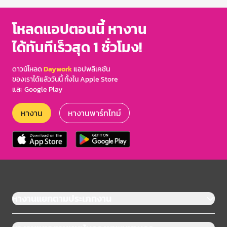
โหลดแอปตอนนี้ หางาน
ได้ทันทีเร็วสุด 1 ชั่วโมง!
ดาวน์โหลด
Daywork
แอปพลิเคชัน
ของเราได้แล้ววันนี้ ทั้งใน Apple Store
และ Google Play
หางาน
หางานพาร์ทไทม์
หางานแยกตามประเภทงาน