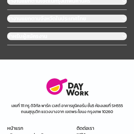
หางานแยกตามเขตในกรุงเทพมหานคร
หางานแยกตามจังหวัดในประเทศไทย
สำหรับผู้สมัครงาน
เลขที่ 111 ทรู ดิจิทัล พาร์ค เวสต์ อาคารยูนิคอร์น ชั้น5 ห้องเลขที่ SH555
ถนนสุขุมวิท แขวงบางจาก เขตพระโขนง กรุงเทพ 10260
หน้าแรก
ติดต่อเรา