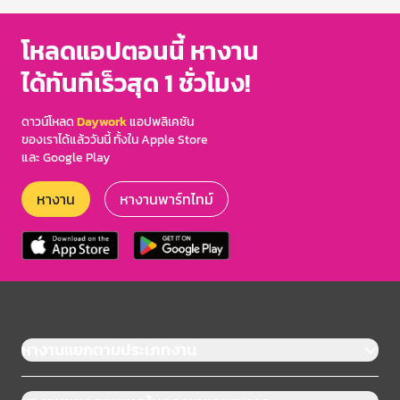
โหลดแอปตอนนี้ หางาน
ได้ทันทีเร็วสุด 1 ชั่วโมง!
ดาวน์โหลด
Daywork
แอปพลิเคชัน
ของเราได้แล้ววันนี้ ทั้งใน Apple Store
และ Google Play
หางาน
หางานพาร์ทไทม์
หางานแยกตามประเภทงาน