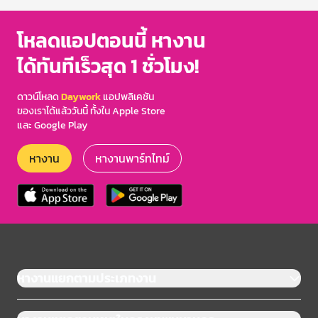
โหลดแอปตอนนี้ หางาน
ได้ทันทีเร็วสุด 1 ชั่วโมง!
ดาวน์โหลด
Daywork
แอปพลิเคชัน
ของเราได้แล้ววันนี้ ทั้งใน Apple Store
และ Google Play
หางาน
หางานพาร์ทไทม์
หางานแยกตามประเภทงาน