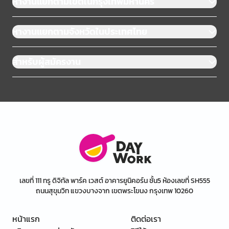
หางานแยกตามเขตในกรุงเทพมหานคร
หางานแยกตามจังหวัดในประเทศไทย
สำหรับผู้สมัครงาน
เลขที่ 111 ทรู ดิจิทัล พาร์ค เวสต์ อาคารยูนิคอร์น ชั้น5 ห้องเลขที่ SH555
ถนนสุขุมวิท แขวงบางจาก เขตพระโขนง กรุงเทพ 10260
หน้าแรก
ติดต่อเรา