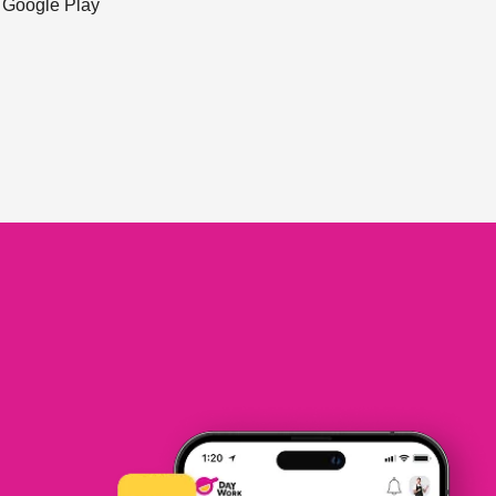
ะ Google Play