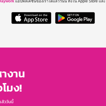
Daywork
แอปพลิเคชันของเราได้แล้ววันนี้ ทั้งใน Apple Store แล
หางาน
่วโมง!
้ววันนี้