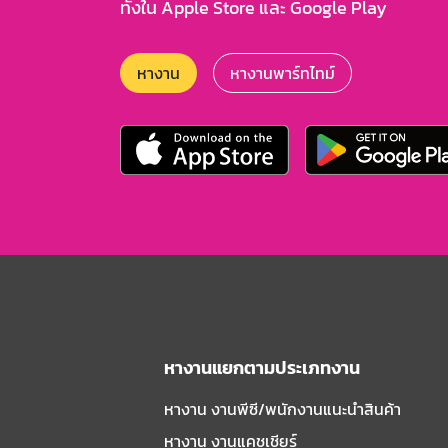
ทั้งใน Apple Store และ Google Play
หางาน
หางานพาร์ทไทม์
หางานแยกตามประเภทงาน
หางาน งานพีซี/พนักงานแนะนําสินค้า
หางาน งานแคชเชียร์