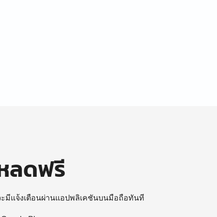
โหลดฟรี
 จะมีแจ้งเตือนผ่านแอปพลิเคชันบนมือถือทันที