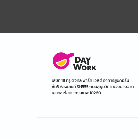
เลขที่ 111 ทรู ดิจิทัล พาร์ค เวสต์ อาคารยูนิคอร์น
ชั้น5 ห้องเลขที่ SH555 ถนนสุขุมวิท แขวงบางจาก
เขตพระโขนง กรุงเทพ 10260