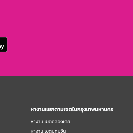
หางานแยกตามเขตในกรุงเทพมหานคร
หางาน เขตคลองเตย
หางาน เขตปทุมวัน