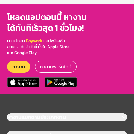
โหลดแอปตอนนี้ หางาน
ได้ทันทีเร็วสุด 1 ชั่วโมง!
ดาวน์โหลด
Daywork
แอปพลิเคชัน
ของเราได้แล้ววันนี้ ทั้งใน Apple Store
และ Google Play
หางาน
หางานพาร์ทไทม์
หางานแยกตามประเภทงาน