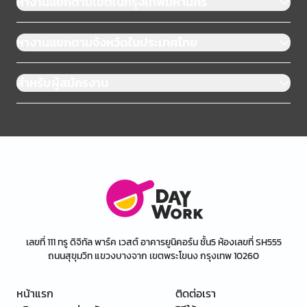
หางานแยกตามเขตในกรุงเทพมหานคร
หางานแยกตามจังหวัดในประเทศไทย
สำหรับผู้สมัครงาน
เลขที่ 111 ทรู ดิจิทัล พาร์ค เวสต์ อาคารยูนิคอร์น ชั้น5 ห้องเลขที่ SH555
ถนนสุขุมวิท แขวงบางจาก เขตพระโขนง กรุงเทพ 10260
หน้าแรก
ติดต่อเรา