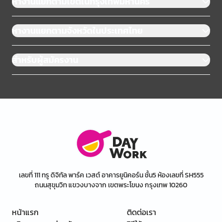
หางานแยกตามเขตในกรุงเทพมหานคร
หางานแยกตามจังหวัดในประเทศไทย
สำหรับผู้สมัครงาน
เลขที่ 111 ทรู ดิจิทัล พาร์ค เวสต์ อาคารยูนิคอร์น ชั้น5 ห้องเลขที่ SH555
ถนนสุขุมวิท แขวงบางจาก เขตพระโขนง กรุงเทพ 10260
หน้าแรก
ติดต่อเรา