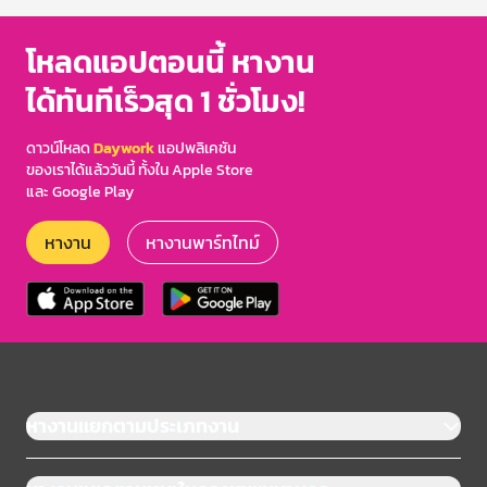
โหลดแอปตอนนี้ หางาน
ได้ทันทีเร็วสุด 1 ชั่วโมง!
ดาวน์โหลด
Daywork
แอปพลิเคชัน
ของเราได้แล้ววันนี้ ทั้งใน Apple Store
และ Google Play
หางาน
หางานพาร์ทไทม์
หางานแยกตามประเภทงาน