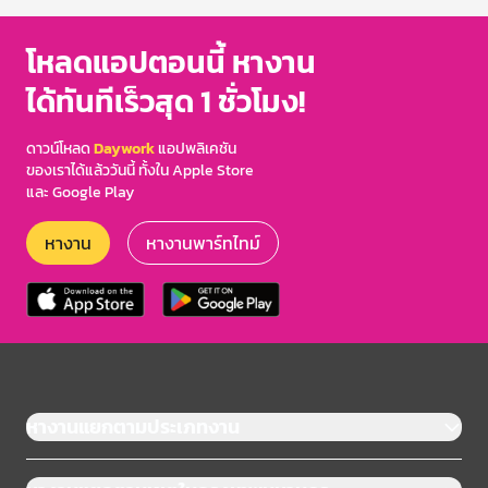
โหลดแอปตอนนี้ หางาน
ได้ทันทีเร็วสุด 1 ชั่วโมง!
ดาวน์โหลด
Daywork
แอปพลิเคชัน
ของเราได้แล้ววันนี้ ทั้งใน Apple Store
และ Google Play
หางาน
หางานพาร์ทไทม์
หางานแยกตามประเภทงาน