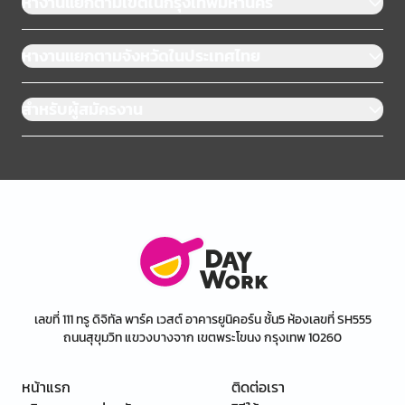
หางานแยกตามเขตในกรุงเทพมหานคร
หางานแยกตามจังหวัดในประเทศไทย
สำหรับผู้สมัครงาน
เลขที่ 111 ทรู ดิจิทัล พาร์ค เวสต์ อาคารยูนิคอร์น ชั้น5 ห้องเลขที่ SH555
ถนนสุขุมวิท แขวงบางจาก เขตพระโขนง กรุงเทพ 10260
หน้าแรก
ติดต่อเรา