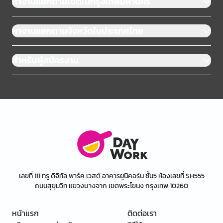
หางานแยกตามเขตในกรุงเทพมหานคร
หางานแยกตามจังหวัดในประเทศไทย
สำหรับผู้สมัครงาน
เลขที่ 111 ทรู ดิจิทัล พาร์ค เวสต์ อาคารยูนิคอร์น ชั้น5 ห้องเลขที่ SH555
ถนนสุขุมวิท แขวงบางจาก เขตพระโขนง กรุงเทพ 10260
หน้าแรก
ติดต่อเรา