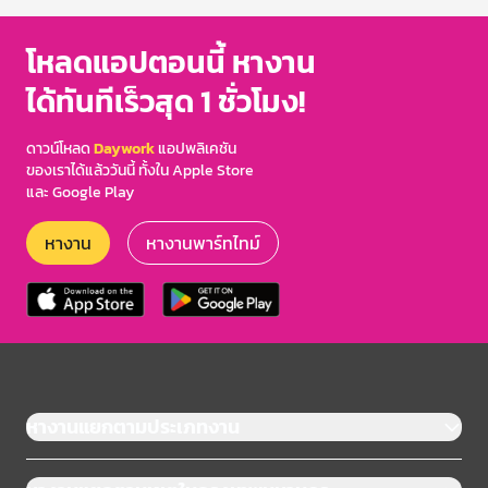
โหลดแอปตอนนี้ หางาน
ได้ทันทีเร็วสุด 1 ชั่วโมง!
ดาวน์โหลด
Daywork
แอปพลิเคชัน
ของเราได้แล้ววันนี้ ทั้งใน Apple Store
และ Google Play
หางาน
หางานพาร์ทไทม์
หางานแยกตามประเภทงาน