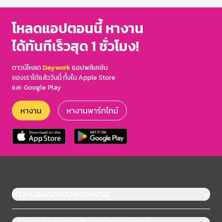
โหลดแอปตอนนี้ หางาน
ได้ทันทีเร็วสุด 1 ชั่วโมง!
ดาวน์โหลด
Daywork
แอปพลิเคชัน
ของเราได้แล้ววันนี้ ทั้งใน Apple Store
และ Google Play
หางาน
หางานพาร์ทไทม์
หางานแยกตามประเภทงาน