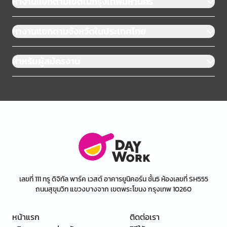
หางานแยกตามเขตในกรุงเทพมหานคร
หางานแยกตามจังหวัดในประเทศไทย
สำหรับผู้สมัครงาน
เลขที่ 111 ทรู ดิจิทัล พาร์ค เวสต์ อาคารยูนิคอร์น ชั้น5 ห้องเลขที่ SH555
ถนนสุขุมวิท แขวงบางจาก เขตพระโขนง กรุงเทพ 10260
หน้าแรก
ติดต่อเรา