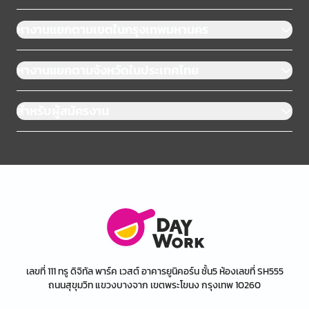
หางานแยกตามเขตในกรุงเทพมหานคร
หางานแยกตามจังหวัดในประเทศไทย
สำหรับผู้สมัครงาน
เลขที่ 111 ทรู ดิจิทัล พาร์ค เวสต์ อาคารยูนิคอร์น ชั้น5 ห้องเลขที่ SH555
ถนนสุขุมวิท แขวงบางจาก เขตพระโขนง กรุงเทพ 10260