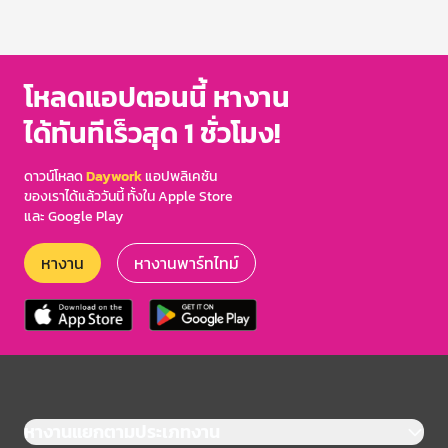
โหลดแอปตอนนี้ หางาน
ได้ทันทีเร็วสุด 1 ชั่วโมง!
ดาวน์โหลด
Daywork
แอปพลิเคชัน
ของเราได้แล้ววันนี้ ทั้งใน Apple Store
และ Google Play
หางาน
หางานพาร์ทไทม์
หางานแยกตามประเภทงาน