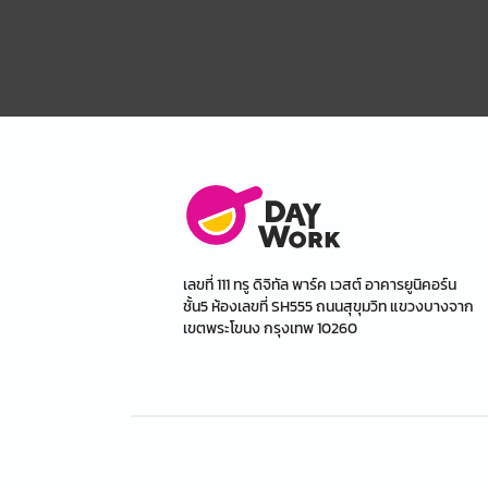
เลขที่ 111 ทรู ดิจิทัล พาร์ค เวสต์ อาคารยูนิคอร์น
ชั้น5 ห้องเลขที่ SH555 ถนนสุขุมวิท แขวงบางจาก
เขตพระโขนง กรุงเทพ 10260