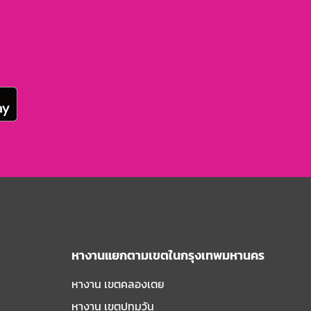
หางานแยกตามเขตในกรุงเทพมหานคร
หางาน เขตคลองเตย
หางาน เขตปทุมวัน