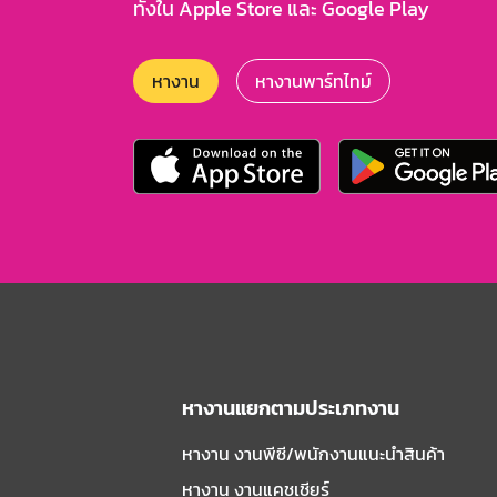
ทั้งใน Apple Store และ Google Play
หางาน
หางานพาร์ทไทม์
หางานแยกตามประเภทงาน
หางาน งานพีซี/พนักงานแนะนําสินค้า
หางาน งานแคชเชียร์