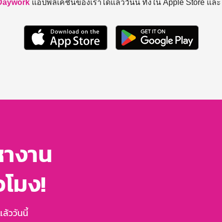
Daywork
แอปพลิเคชันของเราได้แล้ววันนี้ ทั้งใน Apple Store แล
หางาน
่วโมง!
้ววันนี้