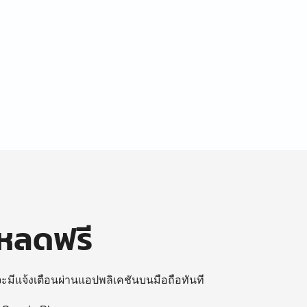
โหลดฟรี
 จะมีแจ้งเตือนผ่านแอปพลิเคชันบนมือถือทันที