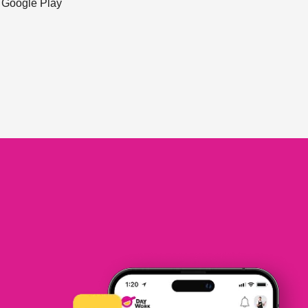
ะ Google Play