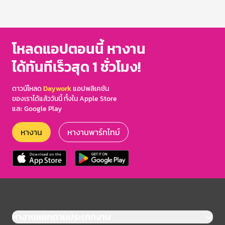
โหลดแอปตอนนี้ หางาน
ได้ทันทีเร็วสุด 1 ชั่วโมง!
ดาวน์โหลด
Daywork
แอปพลิเคชัน
ของเราได้แล้ววันนี้ ทั้งใน Apple Store
และ Google Play
หางาน
หางานพาร์ทไทม์
หางานแยกตามประเภทงาน