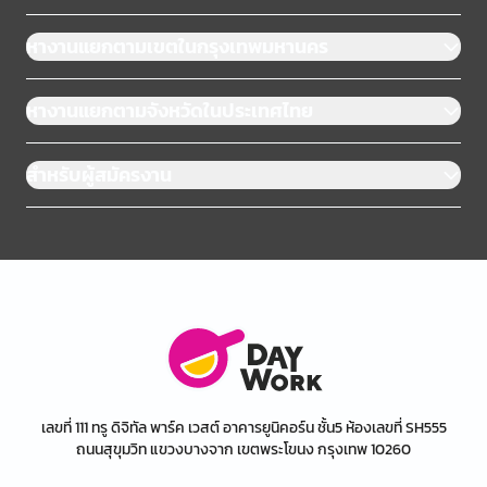
หางานแยกตามเขตในกรุงเทพมหานคร
หางานแยกตามจังหวัดในประเทศไทย
สำหรับผู้สมัครงาน
เลขที่ 111 ทรู ดิจิทัล พาร์ค เวสต์ อาคารยูนิคอร์น ชั้น5 ห้องเลขที่ SH555
ถนนสุขุมวิท แขวงบางจาก เขตพระโขนง กรุงเทพ 10260