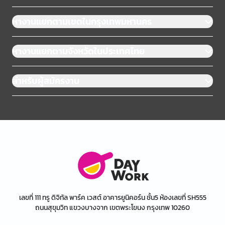
หางานแยกตามเขตในกรุงเทพมหานคร
หางานแยกตามจังหวัดในประเทศไทย
สำหรับผู้สมัครงาน
เลขที่ 111 ทรู ดิจิทัล พาร์ค เวสต์ อาคารยูนิคอร์น ชั้น5 ห้องเลขที่ SH555
ถนนสุขุมวิท แขวงบางจาก เขตพระโขนง กรุงเทพ 10260