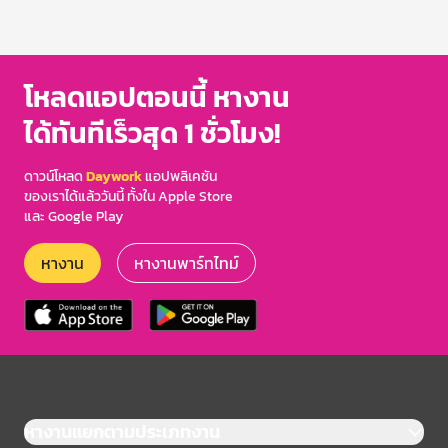
โหลดแอปตอนนี้ หางาน
ได้ทันทีเร็วสุด 1 ชั่วโมง!
ดาวน์โหลด
Daywork
แอปพลิเคชัน
ของเราได้แล้ววันนี้ ทั้งใน Apple Store
และ Google Play
หางาน
หางานพาร์ทไทม์
หางานแยกตามประเภทงาน