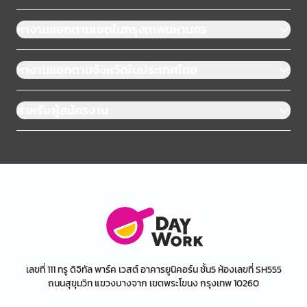
หางานแยกตามเขตในกรุงเทพมหานคร
หางานแยกตามจังหวัดในประเทศไทย
สำหรับผู้สมัครงาน
เลขที่ 111 ทรู ดิจิทัล พาร์ค เวสต์ อาคารยูนิคอร์น ชั้น5 ห้องเลขที่ SH555
ถนนสุขุมวิท แขวงบางจาก เขตพระโขนง กรุงเทพ 10260