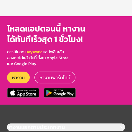
โหลดแอปตอนนี้ หางาน
ได้ทันทีเร็วสุด 1 ชั่วโมง!
ดาวน์โหลด
Daywork
แอปพลิเคชัน
ของเราได้แล้ววันนี้ ทั้งใน Apple Store
และ Google Play
หางาน
หางานพาร์ทไทม์
หางานแยกตามประเภทงาน