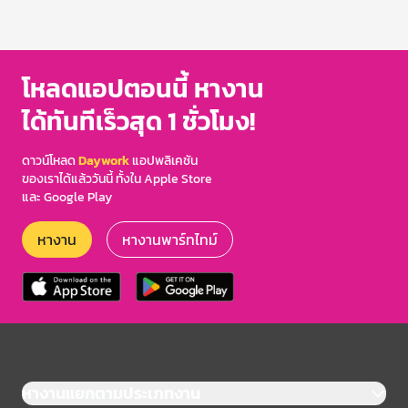
โหลดแอปตอนนี้ หางาน
ได้ทันทีเร็วสุด 1 ชั่วโมง!
ดาวน์โหลด
Daywork
แอปพลิเคชัน
ของเราได้แล้ววันนี้ ทั้งใน Apple Store
และ Google Play
หางาน
หางานพาร์ทไทม์
หางานแยกตามประเภทงาน