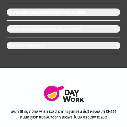
หางานแยกตามเขตในกรุงเทพมหานคร
หางานแยกตามจังหวัดในประเทศไทย
สำหรับผู้สมัครงาน
เลขที่ 111 ทรู ดิจิทัล พาร์ค เวสต์ อาคารยูนิคอร์น ชั้น5 ห้องเลขที่ SH555
ถนนสุขุมวิท แขวงบางจาก เขตพระโขนง กรุงเทพ 10260