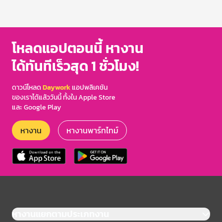
โหลดแอปตอนนี้ หางาน
ได้ทันทีเร็วสุด 1 ชั่วโมง!
ดาวน์โหลด
Daywork
แอปพลิเคชัน
ของเราได้แล้ววันนี้ ทั้งใน Apple Store
และ Google Play
หางาน
หางานพาร์ทไทม์
หางานแยกตามประเภทงาน