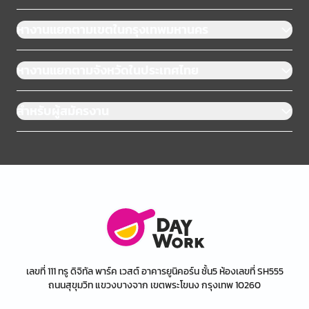
หางานแยกตามเขตในกรุงเทพมหานคร
หางานแยกตามจังหวัดในประเทศไทย
สำหรับผู้สมัครงาน
เลขที่ 111 ทรู ดิจิทัล พาร์ค เวสต์ อาคารยูนิคอร์น ชั้น5 ห้องเลขที่ SH555
ถนนสุขุมวิท แขวงบางจาก เขตพระโขนง กรุงเทพ 10260