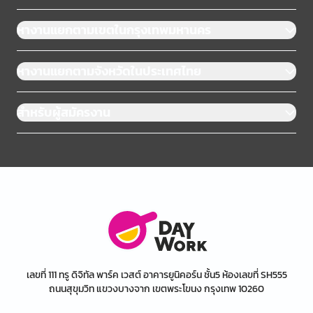
หางานแยกตามเขตในกรุงเทพมหานคร
หางานแยกตามจังหวัดในประเทศไทย
สำหรับผู้สมัครงาน
เลขที่ 111 ทรู ดิจิทัล พาร์ค เวสต์ อาคารยูนิคอร์น ชั้น5 ห้องเลขที่ SH555
ถนนสุขุมวิท แขวงบางจาก เขตพระโขนง กรุงเทพ 10260