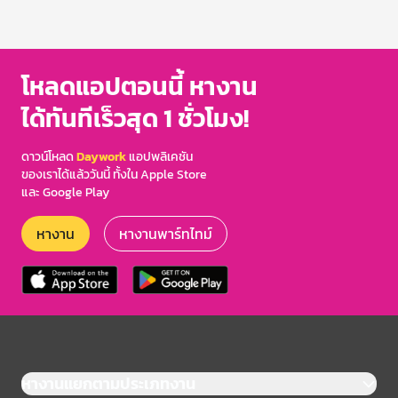
โหลดแอปตอนนี้ หางาน
ได้ทันทีเร็วสุด 1 ชั่วโมง!
ดาวน์โหลด
Daywork
แอปพลิเคชัน
ของเราได้แล้ววันนี้ ทั้งใน Apple Store
และ Google Play
หางาน
หางานพาร์ทไทม์
หางานแยกตามประเภทงาน