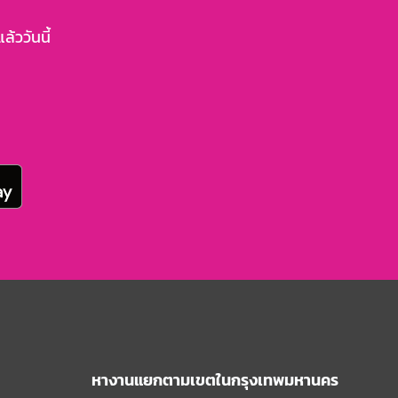
้ววันนี้
หางานแยกตามเขตในกรุงเทพมหานคร