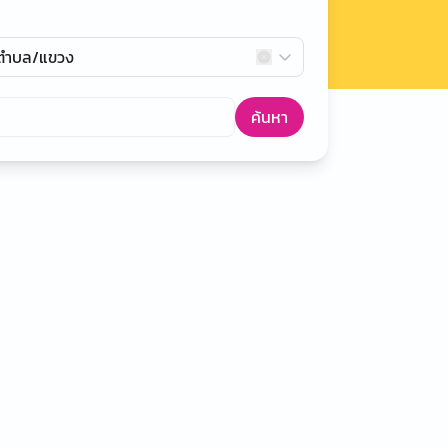
กตำบล/แขวง
ค้นหา