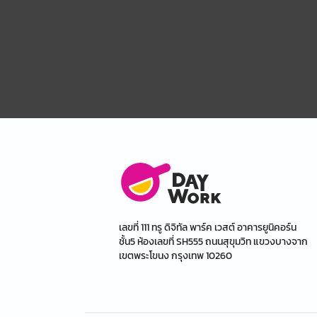
เลขที่ 111 ทรู ดิจิทัล พาร์ค เวสต์ อาคารยูนิคอร์น
ชั้น5 ห้องเลขที่ SH555 ถนนสุขุมวิท แขวงบางจาก
เขตพระโขนง กรุงเทพ 10260