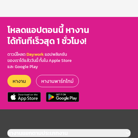
โหลดแอปตอนนี้ หางาน
ได้ทันทีเร็วสุด 1 ชั่วโมง!
ดาวน์โหลด
Daywork
แอปพลิเคชัน
ของเราได้แล้ววันนี้ ทั้งใน Apple Store
และ Google Play
หางาน
หางานพาร์ทไทม์
หางานแยกตามประเภทงาน