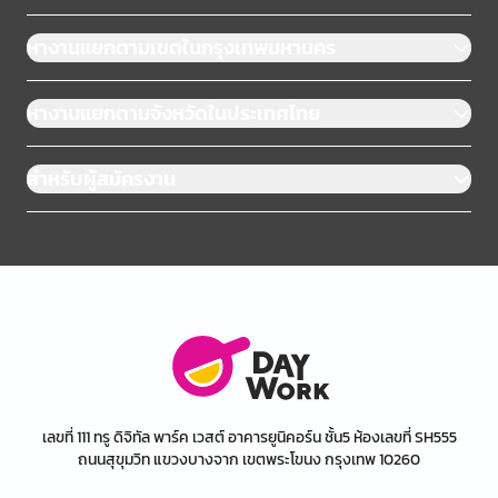
หางานแยกตามเขตในกรุงเทพมหานคร
หางานแยกตามจังหวัดในประเทศไทย
สำหรับผู้สมัครงาน
เลขที่ 111 ทรู ดิจิทัล พาร์ค เวสต์ อาคารยูนิคอร์น ชั้น5 ห้องเลขที่ SH555
ถนนสุขุมวิท แขวงบางจาก เขตพระโขนง กรุงเทพ 10260