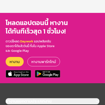
โหลดแอปตอนนี้ หางาน
ได้ทันทีเร็วสุด 1 ชั่วโมง!
ดาวน์โหลด
Daywork
แอปพลิเคชัน
ของเราได้แล้ววันนี้ ทั้งใน Apple Store
และ Google Play
หางาน
หางานพาร์ทไทม์
หางานแยกตามประเภทงาน