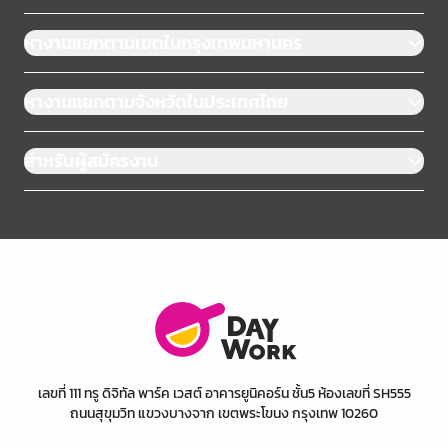
หางานแยกตามเขตในกรุงเทพมหานคร
หางานแยกตามจังหวัดในประเทศไทย
สำหรับผู้สมัครงาน
เลขที่ 111 ทรู ดิจิทัล พาร์ค เวสต์ อาคารยูนิคอร์น ชั้น5 ห้องเลขที่ SH555
ถนนสุขุมวิท แขวงบางจาก เขตพระโขนง กรุงเทพ 10260