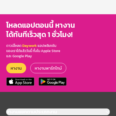
โหลดแอปตอนนี้ หางาน
ได้ทันทีเร็วสุด 1 ชั่วโมง!
ดาวน์โหลด
Daywork
แอปพลิเคชัน
ของเราได้แล้ววันนี้ ทั้งใน Apple Store
และ Google Play
หางาน
หางานพาร์ทไทม์
หางานแยกตามประเภทงาน