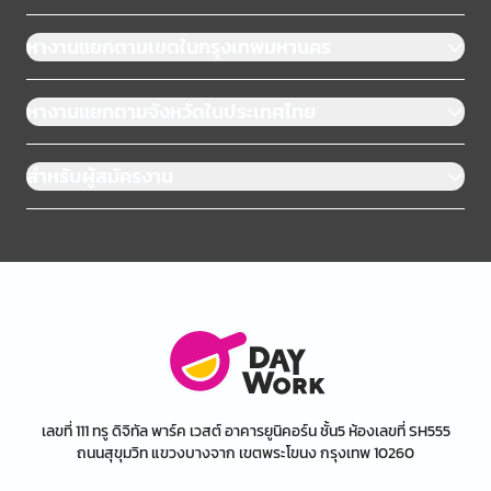
หางานแยกตามเขตในกรุงเทพมหานคร
หางานแยกตามจังหวัดในประเทศไทย
สำหรับผู้สมัครงาน
เลขที่ 111 ทรู ดิจิทัล พาร์ค เวสต์ อาคารยูนิคอร์น ชั้น5 ห้องเลขที่ SH555
ถนนสุขุมวิท แขวงบางจาก เขตพระโขนง กรุงเทพ 10260