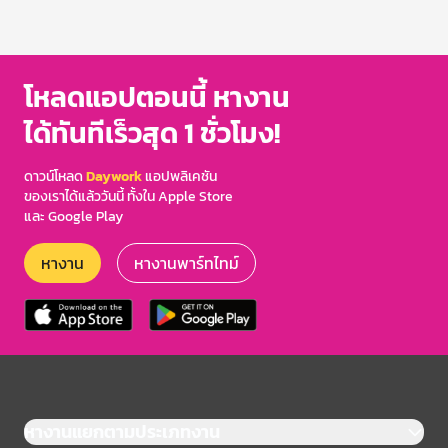
โหลดแอปตอนนี้ หางาน
ได้ทันทีเร็วสุด 1 ชั่วโมง!
ดาวน์โหลด
Daywork
แอปพลิเคชัน
ของเราได้แล้ววันนี้ ทั้งใน Apple Store
และ Google Play
หางาน
หางานพาร์ทไทม์
หางานแยกตามประเภทงาน