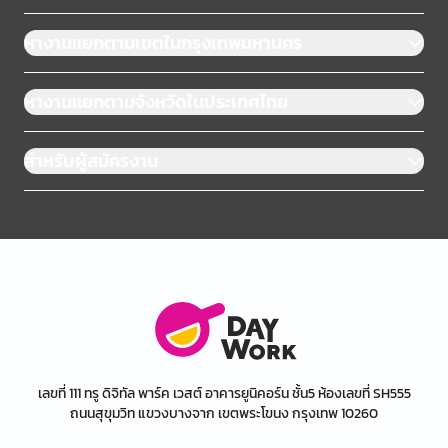
หางานแยกตามเขตในกรุงเทพมหานคร
หางานแยกตามจังหวัดในประเทศไทย
สำหรับผู้สมัครงาน
เลขที่ 111 ทรู ดิจิทัล พาร์ค เวสต์ อาคารยูนิคอร์น ชั้น5 ห้องเลขที่ SH555
ถนนสุขุมวิท แขวงบางจาก เขตพระโขนง กรุงเทพ 10260