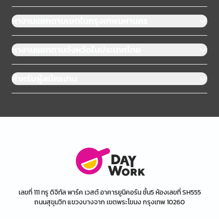
หางานแยกตามเขตในกรุงเทพมหานคร
หางานแยกตามจังหวัดในประเทศไทย
สำหรับผู้สมัครงาน
เลขที่ 111 ทรู ดิจิทัล พาร์ค เวสต์ อาคารยูนิคอร์น ชั้น5 ห้องเลขที่ SH555
ถนนสุขุมวิท แขวงบางจาก เขตพระโขนง กรุงเทพ 10260