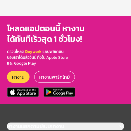
โหลดแอปตอนนี้ หางาน
ได้ทันทีเร็วสุด 1 ชั่วโมง!
ดาวน์โหลด
Daywork
แอปพลิเคชัน
ของเราได้แล้ววันนี้ ทั้งใน Apple Store
และ Google Play
หางาน
หางานพาร์ทไทม์
หางานแยกตามประเภทงาน