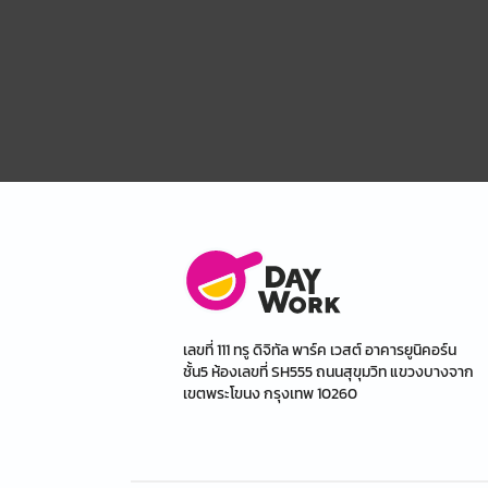
เลขที่ 111 ทรู ดิจิทัล พาร์ค เวสต์ อาคารยูนิคอร์น
ชั้น5 ห้องเลขที่ SH555 ถนนสุขุมวิท แขวงบางจาก
เขตพระโขนง กรุงเทพ 10260