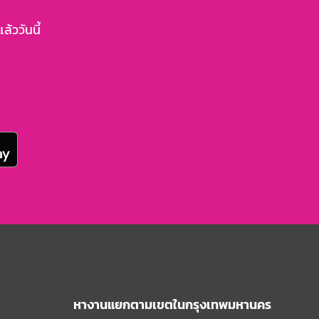
้ววันนี้
หางานแยกตามเขตในกรุงเทพมหานคร