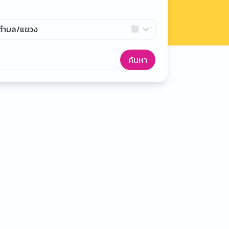
กตำบล/แขวง
ค้นหา