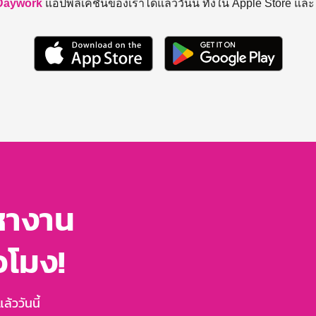
Daywork
แอปพลิเคชันของเราได้แล้ววันนี้ ทั้งใน Apple Store แล
หางาน
่วโมง!
้ววันนี้