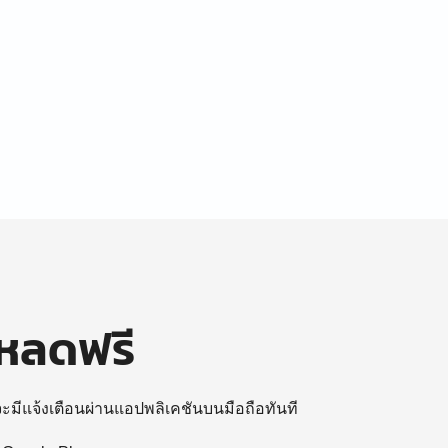
โหลดฟรี
 จะมีแจ้งเตือนผ่านแอปพลิเคชันบนมือถือทันที