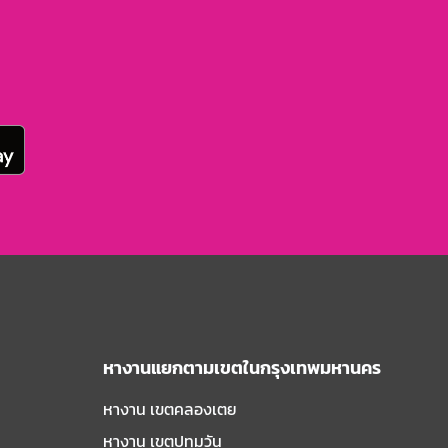
หางานแยกตามเขตในกรุงเทพมหานคร
หางาน เขตคลองเตย
หางาน เขตปทุมวัน