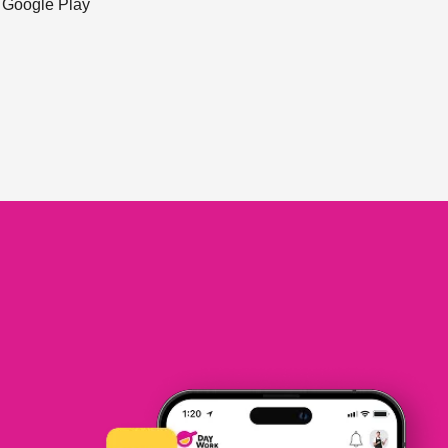
ะ Google Play