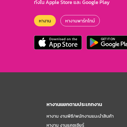
ทั้งใน Apple Store และ Google Play
หางาน
หางานพาร์ทไทม์
หางานแยกตามประเภทงาน
หางาน งานพีซี/พนักงานแนะนําสินค้า
หางาน งานแคชเชียร์