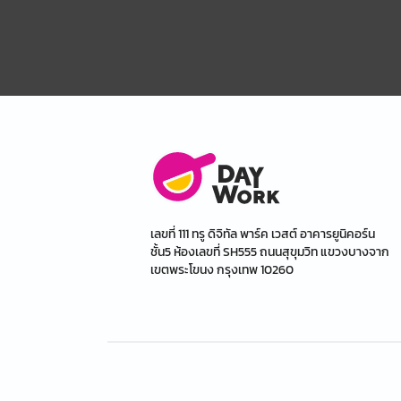
เลขที่ 111 ทรู ดิจิทัล พาร์ค เวสต์ อาคารยูนิคอร์น
ชั้น5 ห้องเลขที่ SH555 ถนนสุขุมวิท แขวงบางจาก
เขตพระโขนง กรุงเทพ 10260