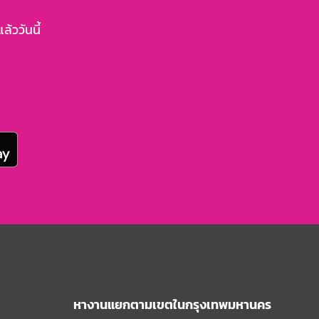
้ววันนี้
หางานแยกตามเขตในกรุงเทพมหานคร