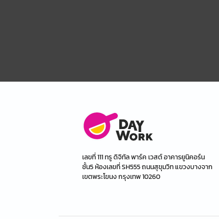
เลขที่ 111 ทรู ดิจิทัล พาร์ค เวสต์ อาคารยูนิคอร์น
ชั้น5 ห้องเลขที่ SH555 ถนนสุขุมวิท แขวงบางจาก
เขตพระโขนง กรุงเทพ 10260