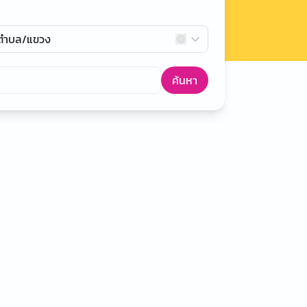
กตำบล/แขวง
ค้นหา