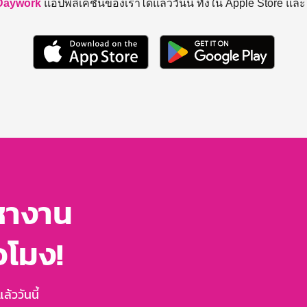
Daywork
แอปพลิเคชันของเราได้แล้ววันนี้ ทั้งใน Apple Store แล
หางาน
่วโมง!
้ววันนี้