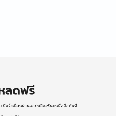
โหลดฟรี
 จะมีแจ้งเตือนผ่านแอปพลิเคชันบนมือถือทันที