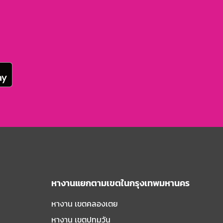
หางานแยกตามเขตในกรุงเทพมหานคร
หางาน เขตคลองเตย
หางาน เขตปทุมวัน