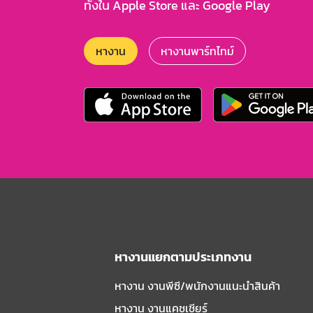
ทั้งใน Apple Store และ Google Play
หางาน
หางานพาร์ทไทม์
หางานแยกตามประเภทงาน
หางาน งานพีซี/พนักงานแนะนําสินค้า
หางาน งานแคชเชียร์