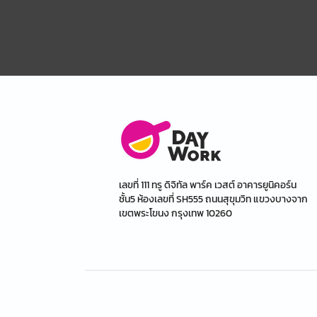
เลขที่ 111 ทรู ดิจิทัล พาร์ค เวสต์ อาคารยูนิคอร์น
ชั้น5 ห้องเลขที่ SH555 ถนนสุขุมวิท แขวงบางจาก
เขตพระโขนง กรุงเทพ 10260