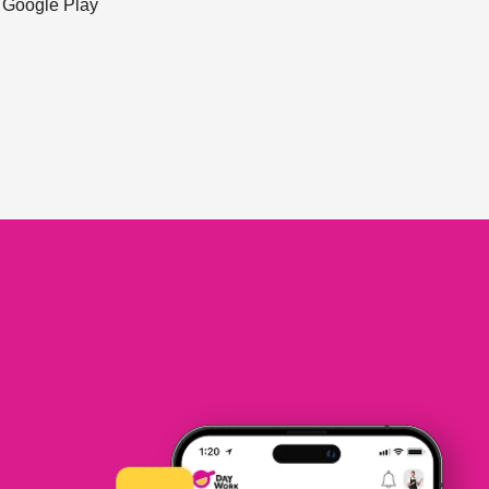
ะ Google Play